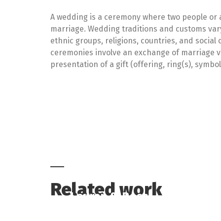
A wedding is a ceremony where two people or a
a public proclamation of marriage by an authority 
marriage. Wedding traditions and customs vary
garments are often worn, and the ceremony i
ethnic groups, religions, countries, and social
wedding reception. Music, poetry, prayers or readi
ceremonies involve an exchange of marriage v
presentation of a gift (offering, ring(s), symbo
Related work
Lauren & Ross