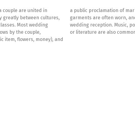
 couple are united in
figure. Special wedding
 greatly between cultures,
s sometimes followed by a
 classes. Most wedding
ngs from religious texts
ows by the couple,
or literature are also commo
lic item, flowers, money), and
Sally & Tom