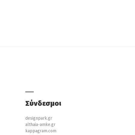
Σύνδεσμοι
designpark.gr
althaia-amke.gr
kappagram.com